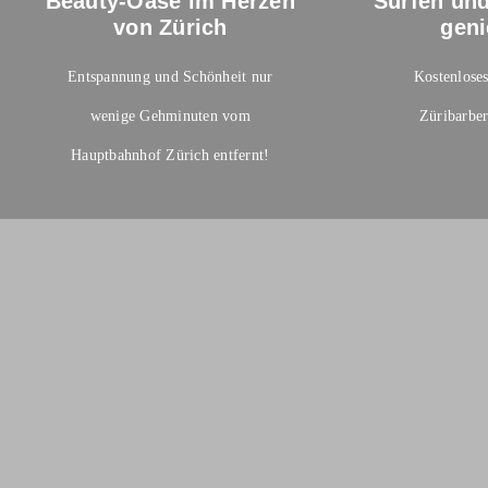
Beauty-Oase im Herzen
Surfen un
von Zürich
gen
Entspannung und Schönheit nur
Kostenlos
wenige Gehminuten vom
Züribarbe
Hauptbahnhof Zürich entfernt!