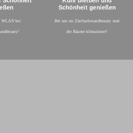
d Schönheit
Kühl bleiben und
ießen
Schönheit genießen
es WLAN bei
Bei uns im Züribarberandbeauty sind
randbeauty!
die Räume klimatisiert!