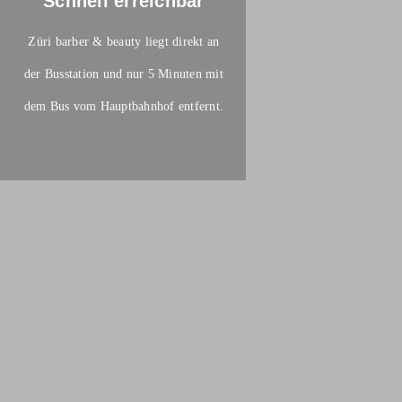
Schnell erreichbar
Züri barber & beauty liegt direkt an
der Busstation und nur 5 Minuten mit
dem Bus vom Hauptbahnhof entfernt.